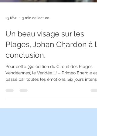
23 févr.
3 min de lecture
Un beau visage sur les
Plages, Johan Chardon à la
conclusion.
Pour cette 39e édition du Circuit des Plages
Vendéennes, le Vendée U – Primeo Energie est
passé par toutes les émotions. Six jours intenses
sur des routes familières, du Marais vendéen au
canton de Moutiers-les-Mauxfaits, en passant
par Saint-Fulgent, à quelques kilomètres du
Manoir. Un terrain connu, mais jamais facile,
d’autant plus lorsque les conditions