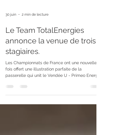
30 juin
2 min de lecture
Le Team TotalEnergies
annonce la venue de trois
stagiaires.
Les Championnats de France ont une nouvelle
fois offert une illustration parfaite de la
passerelle qui unit le Vendée U - Primeo Energie
au Team TotalEnergies. Le temps d'un week-end
dans les Vals du Dauphiné, amateurs et
professionnels se sont retrouvés sur les mêmes
routes, partageant les mêmes couleurs et
nourrissant la même ambition. Le Vendée U -