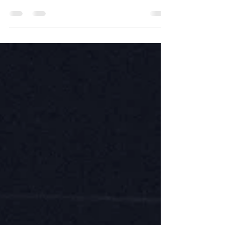
l’arrivée finale sur le circuit de Jarry, le Tour de
Guadeloupe sera cette année encore un objectif
majeur de notre saison. Sous les couleurs de
notre partenaire Vivre-en-Bois, six coureurs
auront à cœur de briller sur l’île pour honorer un
partenariat de longue date, que nous faisons
vivre sur les routes de l’île. Sous la houlette de
notre directeur sportif expérimenté Steven
Laurent, une sélection aussi jeune qu’ambitieuse
abor