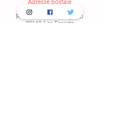
Adresse postale
Le Manoir St Michel
Rue du Docteur Mignen
85140 Les Essarts
Téléphone
02 51 48 49 49
Email
contact.vendee.u@gmail.com
© 2016 Vendée U Pays de la Loire. Tous droits
réservés. /
Mentions Légales
/
Création site web