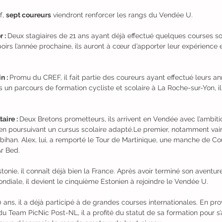
f, 
sept coureurs
 viendront renforcer les rangs du Vendée U.
 : 
Deux stagiaires de 21 ans ayant déjà effectué quelques courses so
oirs l’année prochaine, ils auront à cœur d’apporter leur expérience e
 : 
Promu du CREF, il fait partie des coureurs ayant effectué leurs an
s un parcours de formation cycliste et scolaire à La Roche-sur-Yon, il
aire : 
Deux Bretons prometteurs, ils arrivent en Vendée avec l’ambiti
t en poursuivant un cursus scolaire adapté.Le premier, notamment va
orbihan. Alex, lui, a remporté le Tour de Martinique, une manche de Co
Ar Bed.
stonie, il connaît déjà bien la France. Après avoir terminé son aventur
diale, il devient le cinquième Estonien à rejoindre le Vendée U.
 ans, il a déjà participé à de grandes courses internationales. En pr
 Team PicNic Post-NL, il a profité du statut de sa formation pour s’