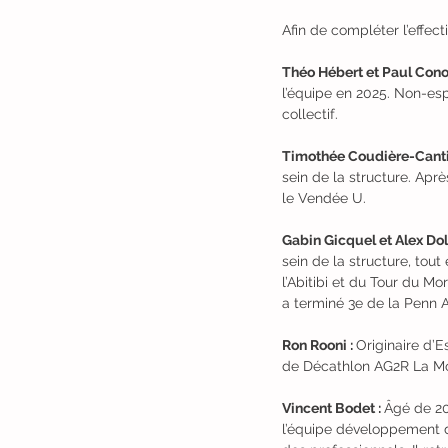
Afin de compléter l’effecti
Théo Hébert et Paul Conor
l’équipe en 2025. Non-esp
collectif.
Timothée Coudière-Cantin
sein de la structure. Aprè
le Vendée U.
Gabin Gicquel et Alex Dolt
sein de la structure, tou
l’Abitibi et du Tour du M
a terminé 3e de la Penn 
Ron Rooni : 
Originaire d’E
de Décathlon AG2R La Mon
Vincent Bodet : 
Âgé de 20
l’équipe développement du