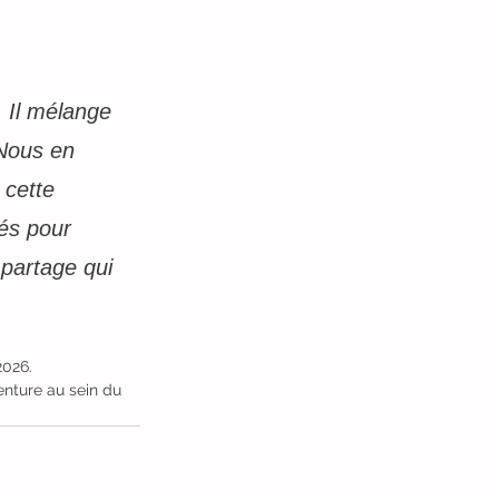
. Il mélange 
 Nous en 
 cette 
és pour 
 partage qui 
2026. 
enture au sein du 