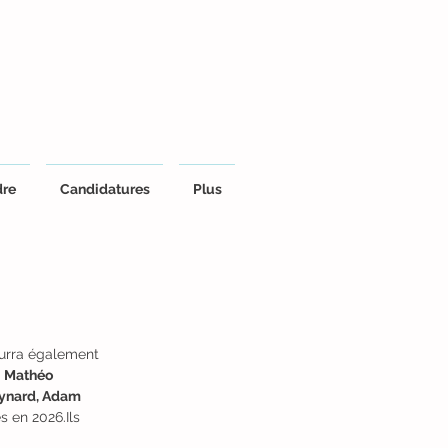
dre
Candidatures
Plus
ourra également 
 
Mathéo 
ynard, Adam 
s en 2026.Ils 