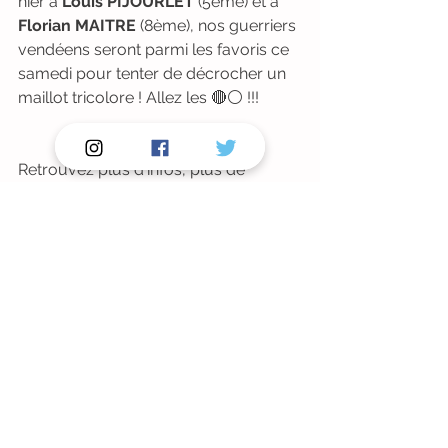
hier à 
Louis PIJOURLET
 (5ème) et à 
Florian MAITRE
 (8ème), nos guerriers 
vendéens seront parmi les favoris ce 
samedi pour tenter de décrocher un 
maillot tricolore ! Allez les 🔴⚪️ !!!
Retrouvez plus d'infos, plus de 
photos sur notre page FACEBOOK, 
avec notamment la retransmission 
des étapes du Giro d'Italia U23, avec 
les commentaires en italien ! 😉