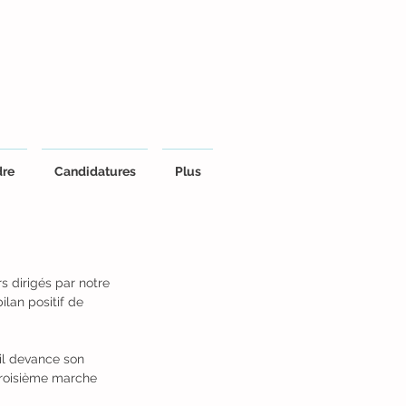
dre
Candidatures
Plus
s dirigés par notre 
lan positif de 
il devance son 
troisième marche 