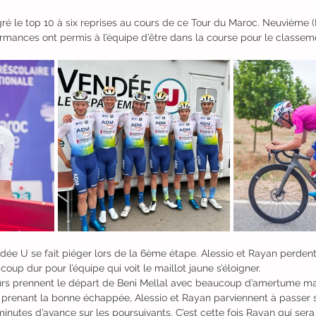
gré le top 10 à six reprises au cours de ce Tour du Maroc. Neuvième (E
rmances ont permis à l’équipe d’être dans la course pour le classem
ée U se fait piéger lors de la 6ème étape. Alessio et Rayan perdent 
coup dur pour l’équipe qui voit le maillot jaune s’éloigner.
rs prennent le départ de Beni Mellal avec beaucoup d’amertume mai
n prenant la bonne échappée, Alessio et Rayan parviennent à passer 
minutes d’avance sur les poursuivants. C’est cette fois Rayan qui sera