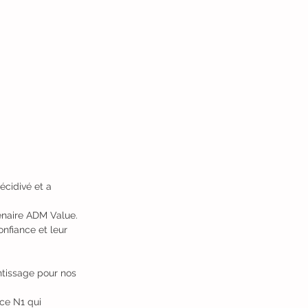
écidivé et a 
naire ADM Value. 
nfiance et leur 
ntissage pour nos 
ce N1 qui 