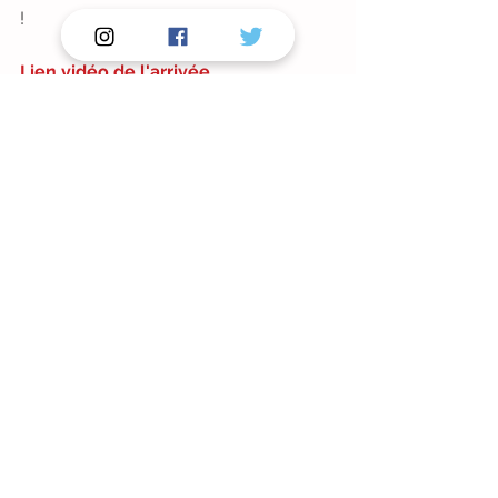
!
Lien vidéo de l'arrivée
.
Crédit photos vidéos : 
Directvélo