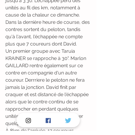
jusqu'à 3'30. L'échappée perd des 
unités au fil des km, notamment à 
cause de la chaleur ce dimanche. 
Dans la dernière heure de course, des 
contres sortent du peloton, tandis 
qu'à l'avant, l'échappée ne compte 
plus que 7 coureurs dont David. 
Un premier groupe avec Taruia 
KRAINER se rapproche à 30". Marlon 
GAILLARD rentre également sur ce 
contre en compagnie d'un autre 
coureur. Derrriere le peloton ne fera 
jamais la jonction. David finit par 
craquer et est distancé de l'échappée 
alors que le contre continu de se 
rapprocher en perdant quelques 
unités. La jonction font par s'opérer 
quelques km plus loin.
À 8km de l'arrivée, 12 coureurs 